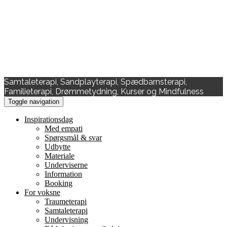
Samtaleterapi, Sandplayterapi, Spædbarnsterapi,
Familieterapi, Drømmetydning, Kurser og Mindfulness
Toggle navigation
Inspirationsdag
Med empati
Spørgsmål & svar
Udbytte
Materiale
Underviserne
Information
Booking
For voksne
Traumeterapi
Samtaleterapi
Undervisning