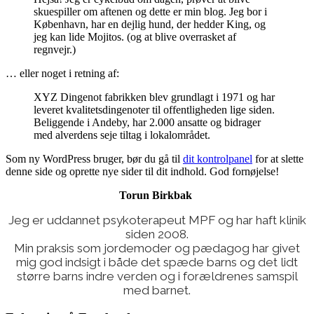
skuespiller om aftenen og dette er min blog. Jeg bor i
København, har en dejlig hund, der hedder King, og
jeg kan lide Mojitos. (og at blive overrasket af
regnvejr.)
… eller noget i retning af:
XYZ Dingenot fabrikken blev grundlagt i 1971 og har
leveret kvalitetsdingenoter til offentligheden lige siden.
Beliggende i Andeby, har 2.000 ansatte og bidrager
med alverdens seje tiltag i lokalområdet.
Som ny WordPress bruger, bør du gå til
dit kontrolpanel
for at slette
denne side og oprette nye sider til dit indhold. God fornøjelse!
Torun Birkbak
Jeg er uddannet psykoterapeut MPF og har haft klinik
siden 2008.
Min praksis som jordemoder og pædagog har givet
mig god indsigt i både det spæde barns og det lidt
større barns indre verden og i forældrenes samspil
med barnet.