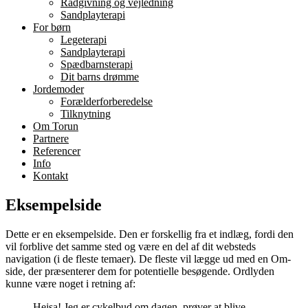
Rådgivning og vejledning
Sandplayterapi
For børn
Legeterapi
Sandplayterapi
Spædbarnsterapi
Dit barns drømme
Jordemoder
Forælderforberedelse
Tilknytning
Om Torun
Partnere
Referencer
Info
Kontakt
Eksempelside
Dette er en eksempelside. Den er forskellig fra et indlæg, fordi den
vil forblive det samme sted og være en del af dit websteds
navigation (i de fleste temaer). De fleste vil lægge ud med en Om-
side, der præsenterer dem for potentielle besøgende. Ordlyden
kunne være noget i retning af:
Hejsa! Jeg er cykelbud om dagen, prøver at blive