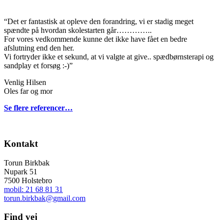
“Det er fantastisk at opleve den forandring, vi er stadig meget
spændte på hvordan skolestarten går…………..
For vores vedkommende kunne det ikke have fået en bedre
afslutning end den her.
Vi fortryder ikke et sekund, at vi valgte at give.. spædbørnsterapi og
sandplay et forsøg :-)”
Venlig Hilsen
Oles far og mor
Se flere referencer…
Kontakt
Torun Birkbak
Nupark 51
7500 Holstebro
mobil: 21 68 81 31
torun.birkbak@gmail.com
Find vej