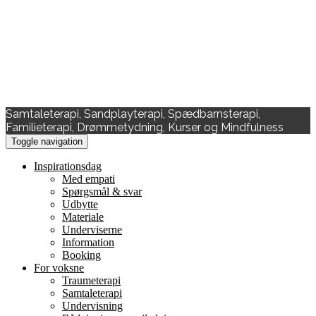
Samtaleterapi, Sandplayterapi, Spædbarnsterapi,
Familieterapi, Drømmetydning, Kurser og Mindfulness
Toggle navigation
Inspirationsdag
Med empati
Spørgsmål & svar
Udbytte
Materiale
Underviserne
Information
Booking
For voksne
Traumeterapi
Samtaleterapi
Undervisning