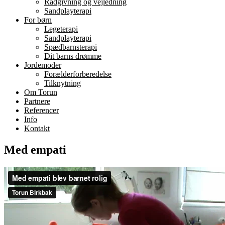
Rådgivning og vejledning
Sandplayterapi
For børn
Legeterapi
Sandplayterapi
Spædbarnsterapi
Dit barns drømme
Jordemoder
Forælderforberedelse
Tilknytning
Om Torun
Partnere
Referencer
Info
Kontakt
Med empati